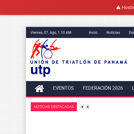
⚠️ Hosti
Viernes, 07, Ago, 1:10 AM
Inicio
Noticias
Do
EVENTOS
FEDERACIÓN 2026
NOTICIAS DESTACADAS